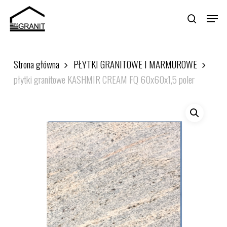
Skip
Menu
to
search
main
Close
content
Menu
Strona główna
PŁYTKI GRANITOWE I MARMUROWE
płytki granitowe KASHMIR CREAM FQ 60x60x1,5 poler