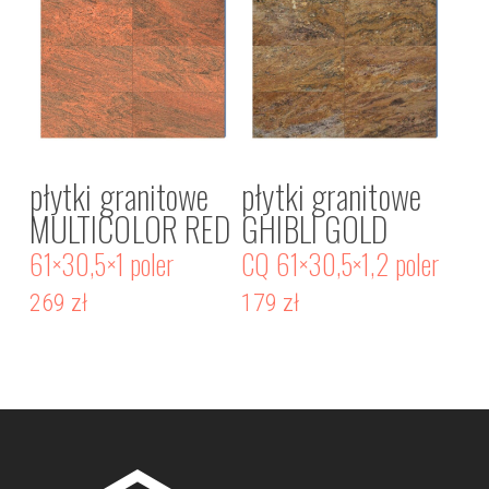
płytki granitowe
płytki granitowe
MULTICOLOR RED
GHIBLI GOLD
61×30,5×1 poler
CQ 61×30,5×1,2 poler
269
zł
179
zł