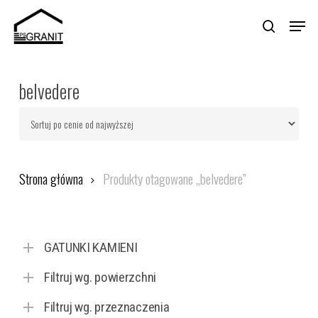
Skip
Menu
to
search
main
Close
content
Menu
belvedere
Strona główna
Produkty otagowane „belvedere”
GATUNKI KAMIENI
Filtruj wg. powierzchni
Filtruj wg. przeznaczenia