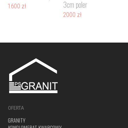
3cm poler
1600
zł
2000
zł
OFERTA
GRANITY
KONGLOMERAT KWARCOWY