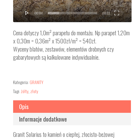
00:00
00:11
Cena dotyczy 1,0m² parapetu do montażu. Np parapet 1,20m
x 0,30m = 0,36m² x 1500zł/m² = 540zł.
Wyceny blatów, zestawów, elementów drobnych czy
gabarytowych są kalkulowane indywidualnie.
Kategoria:
GRANITY
Tagi:
żółty
,
złoty
Opis
Informacje dodatkowe
Granit Solarius to kamień o ciepłej, złocisto-beżowej