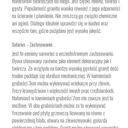
materiałów twardszych od niego. Jest ciężki, mocny, twardy i
gęsty. Popularność granitu wynika również z jego odporności
na ścieranie i plamienie. Nie zniszczą go związki chemiczne
ani ogień. Dlatego idealnie sprawdzi się w kuchni oraz
wszędzie tam, gdzie pożądana jest wysoka jakość.
Solarius – Zastosowanie.
Jest to ceniony surowiec o wszechstronnym zastosowaniu.
Bywa stosowany zarówno jako element dekoracyjny jak i
twórczy. Ze względu na bardzo wysoką gęstość granit dość
trudno poddaje się obróbce mechanicznej. W kamieniach
grubości 3cm można wykonywać ociekacze przy zlewie,
frezy krawędziowe i większość innych prac rzeźbiarskich.
Natomiast w kamieniach grubości 2cm nie zawsze jest to
możliwe. W obu grubościach można za to wykonywać
frezowanie pod płytę grzewczą licowaną na równo z
powierzchnią blatu, otwory na zlewozmywaki, gniazda
elektryczne i tym podobne. Granit można stosować wewnątrz