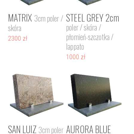
MATRIX
STEEL GREY 2cm
3cm poler /
poler / skóra /
skóra
płomień-szczotka /
2300
zł
lappato
1000
zł
SAN LUIZ
AURORA BLUE
3cm poler