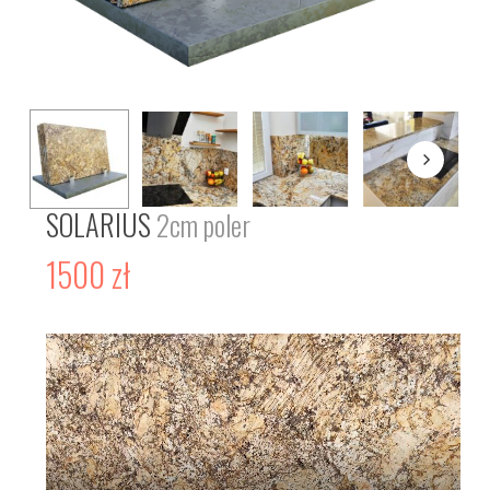
SOLARIUS
2cm poler
1500
zł
Odtwarzacz
video