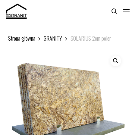
Skip
Menu
to
search
main
Close
content
Menu
Strona główna
GRANITY
SOLARIUS 2cm poler