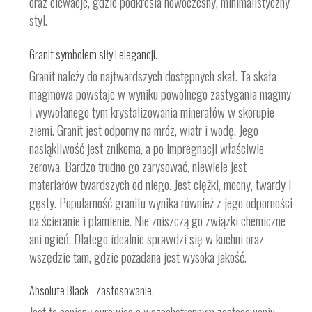
oraz elewacje, gdzie podkreśla nowoczesny, minimalistyczny
styl.
Granit symbolem siły i elegancji.
Granit należy do najtwardszych dostępnych skał. Ta skała
magmowa powstaje w wyniku powolnego zastygania magmy
i wywołanego tym krystalizowania minerałów w skorupie
ziemi. Granit jest odporny na mróz, wiatr i wodę. Jego
nasiąkliwość jest znikoma, a po impregnacji właściwie
zerowa. Bardzo trudno go zarysować, niewiele jest
materiałów twardszych od niego. Jest ciężki, mocny, twardy i
gęsty. Popularność granitu wynika również z jego odporności
na ścieranie i plamienie. Nie zniszczą go związki chemiczne
ani ogień. Dlatego idealnie sprawdzi się w kuchni oraz
wszędzie tam, gdzie pożądana jest wysoka jakość.
Absolute Black– Zastosowanie.
Jest to ceniony surowiec o wszechstronnym zastosowaniu.