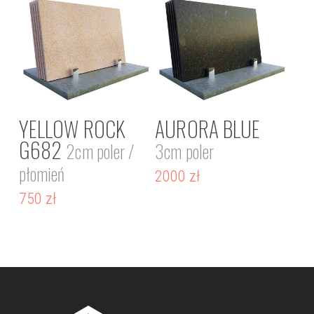
YELLOW ROCK
AURORA BLUE
G682
2cm poler /
3cm poler
płomień
2000
zł
750
zł