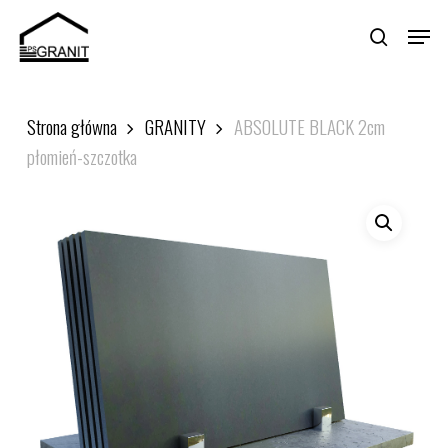
Skip
Menu
to
search
main
Close
content
Menu
Strona główna
GRANITY
ABSOLUTE BLACK 2cm
płomień-szczotka