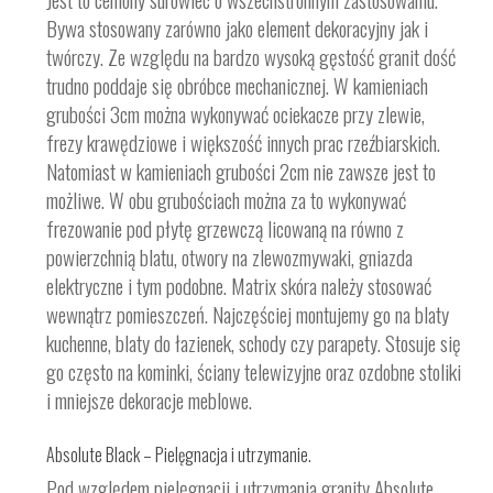
Bywa stosowany zarówno jako element dekoracyjny jak i
twórczy. Ze względu na bardzo wysoką gęstość granit dość
trudno poddaje się obróbce mechanicznej. W kamieniach
grubości 3cm można wykonywać ociekacze przy zlewie,
frezy krawędziowe i większość innych prac rzeźbiarskich.
Natomiast w kamieniach grubości 2cm nie zawsze jest to
możliwe. W obu grubościach można za to wykonywać
frezowanie pod płytę grzewczą licowaną na równo z
powierzchnią blatu, otwory na zlewozmywaki, gniazda
elektryczne i tym podobne. Matrix skóra należy stosować
wewnątrz pomieszczeń. Najczęściej montujemy go na blaty
kuchenne, blaty do łazienek, schody czy parapety. Stosuje się
go często na kominki, ściany telewizyjne oraz ozdobne stoliki
i mniejsze dekoracje meblowe.
Absolute Black – Pielęgnacja i utrzymanie.
Pod względem pielęgnacji i utrzymania granity Absolute